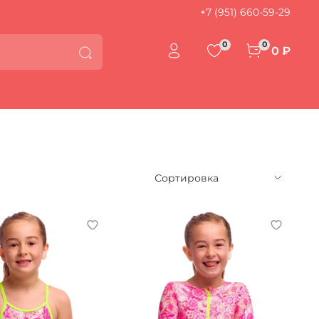
+7 (951) 660-59-29
0
0
0 ₽