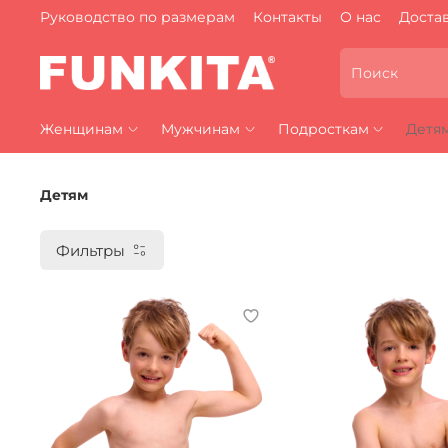
Руководство по размерам
Контакты
О нас
Достав
Женщинам
Мужчинам
Подросткам
Детя
Детям
Фильтры