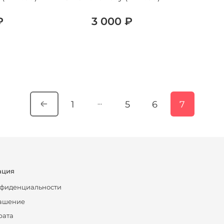
₽
3 000 ₽
…
1
5
6
7
ация
нфиденциальности
лашение
рата