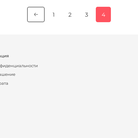
1
2
3
4
ация
нфиденциальности
лашение
рата