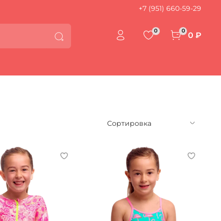
+7 (951) 660-59-29
0
0
0 ₽