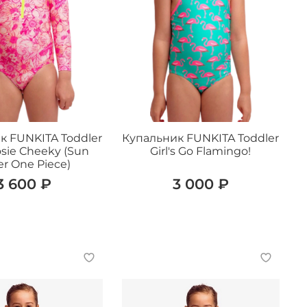
к FUNKITA Toddler
Купальник FUNKITA Toddler
Rosie Cheeky (Sun
Girl's Go Flamingo!
er One Piece)
3 600 ₽
3 000 ₽