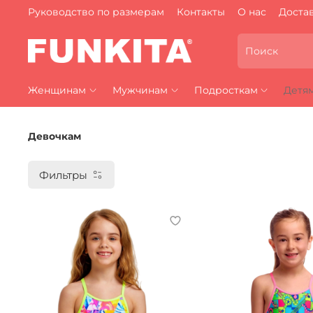
Руководство по размерам
Контакты
О нас
Достав
Женщинам
Мужчинам
Подросткам
Детя
Девочкам
Фильтры