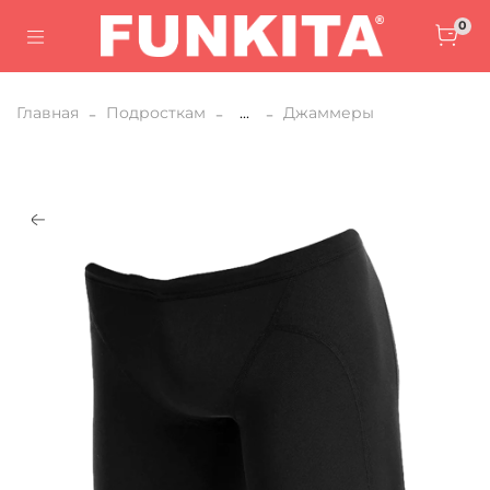
0
Главная
Подросткам
...
Джаммеры