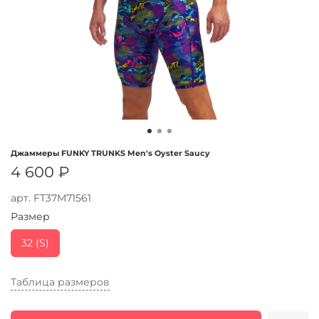
Джаммеры FUNKY TRUNKS Men's Oyster Saucy
4 600 ₽
арт.
FT37M71561
Размер
32 (S)
Таблица размеров