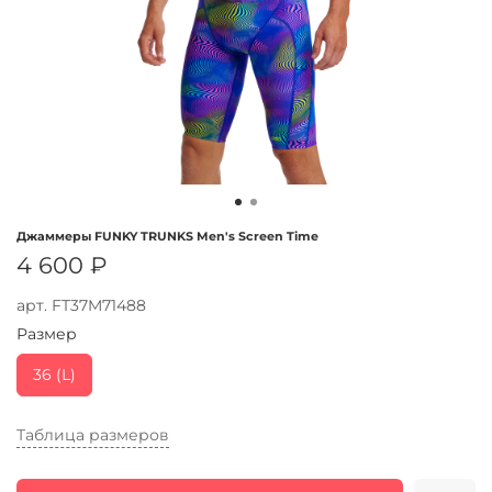
Джаммеры FUNKY TRUNKS Men's Screen Time
4 600 ₽
арт.
FT37M71488
Размер
36 (L)
Таблица размеров