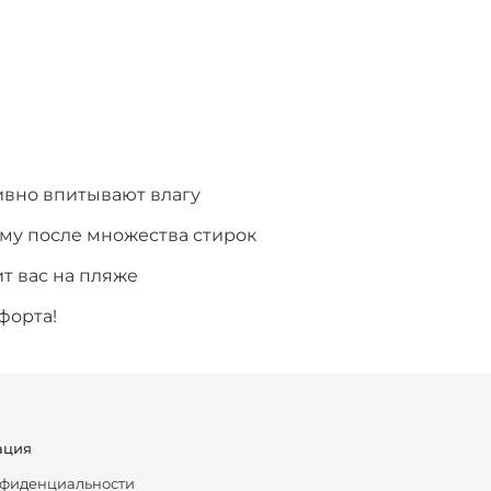
ивно впитывают влагу
рму после множества стирок
т вас на пляже
форта!
ация
нфиденциальности