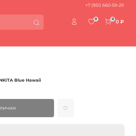
+7 (951) 660-59-29
0
0
0 ₽
KITA Blue Hawaii
аличии