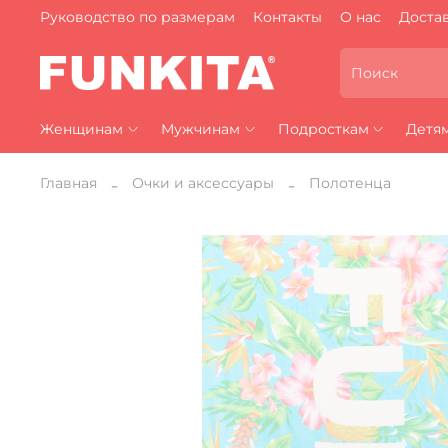
Руководство по размерам
Контакты
О нас
Достав
Женщинам
Мужчинам
Подросткам
Детя
Главная
Очки и аксессуары
Полотенца