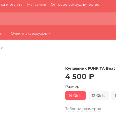
ка и оплата
Магазины
Оптовое сотрудничество
м
Очки и аксессуары
ые
Купальник FUNKITA Beat 
4 500 ₽
Размер
14 Girl's
12 Girl's
Таблица размеров