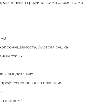
овременными графическими элементами
 PBT)
духопроницаемость, быстрая сушка
ивный отдых
ив к выцветанию
я профессионального плавания
ыха
качеством!