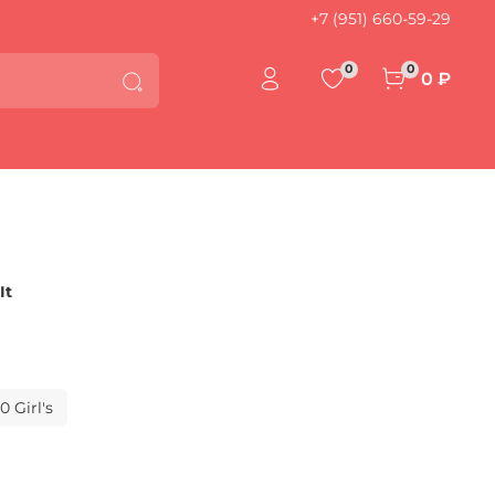
+7 (951) 660-59-29
0
0
0 ₽
It
10 Girl's