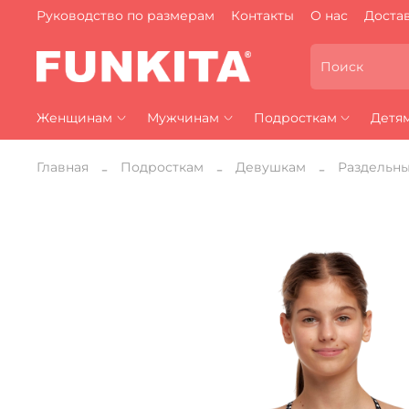
Руководство по размерам
Контакты
О нас
Достав
Женщинам
Мужчинам
Подросткам
Детя
Главная
Подросткам
Девушкам
Раздельн