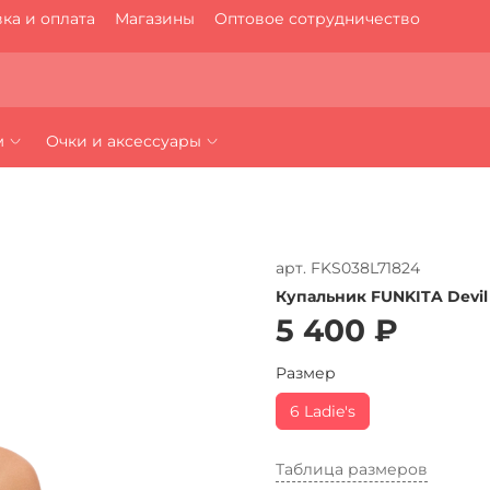
ка и оплата
Магазины
Оптовое сотрудничество
м
Очки и аксессуары
арт.
FKS038L71824
Купальник FUNKITA Devil 
5 400 ₽
Размер
6 Ladie's
Таблица размеров