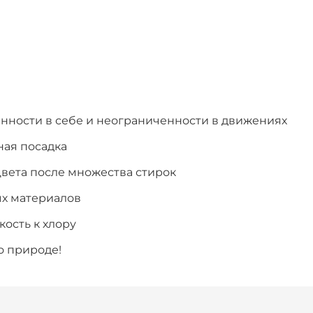
енности в себе и неограниченности в движениях
ная посадка
цвета после множества стирок
ых материалов
ость к хлору
о природе!