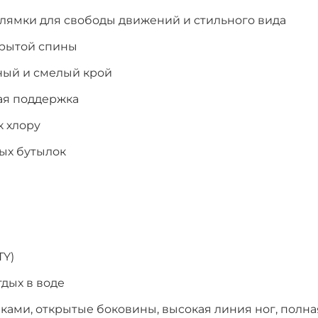
лямки для свободы движений и стильного вида
крытой спины
нный и смелый крой
ая поддержка
к хлору
ых бутылок
TY)
тдых в воде
ами, открытые боковины, высокая линия ног, полна