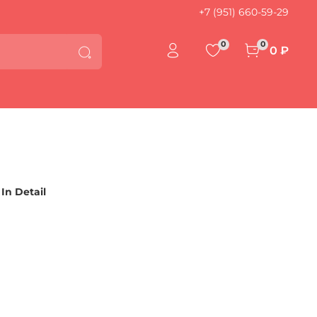
+7 (951) 660-59-29
0
0
0 ₽
In Detail