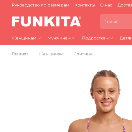
Руководство по размерам
Контакты
О нас
Достав
Женщинам
Мужчинам
Подросткам
Детя
Главная
Женщинам
Слитные