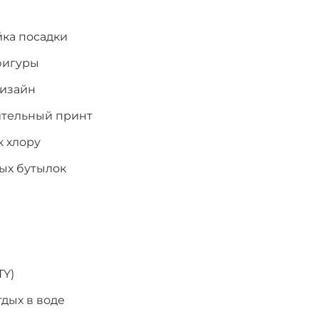
йка посадки
фигуры
дизайн
ительный принт
к хлору
ых бутылок
TY)
тдых в воде