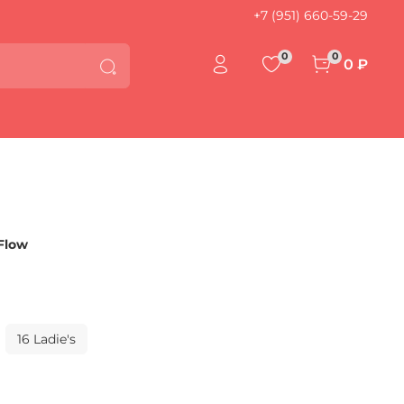
+7 (951) 660-59-29
0
0
0 ₽
Flow
16 Ladie's