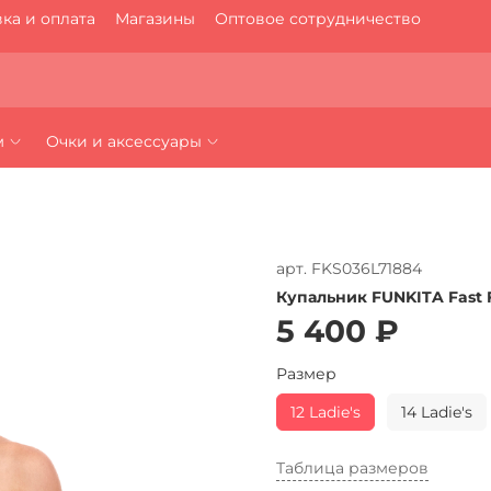
ка и оплата
Магазины
Оптовое сотрудничество
м
Очки и аксессуары
арт.
FKS036L71884
Купальник FUNKITA Fast 
5 400 ₽
Размер
12 Ladie's
14 Ladie's
Таблица размеров