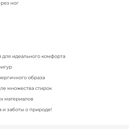
рез ног
 для идеального комфорта
фигур
нергичного образа
сле множества стирок
ых материалов
 и заботы о природе!