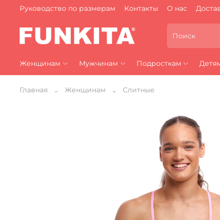
Руководство по размерам
Контакты
О нас
Достав
Женщинам
Мужчинам
Подросткам
Детя
Главная
Женщинам
Слитные