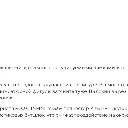
никальный купальник с регулируемыми лямками, кот
.
ально подогнать купальник по фигуре. Вы можете л
я миниатюрной фигуры затяните туже. Высокий выре
овок.
ала ECO C-INFINITY (53% полиэстер, 47% PBT), котор
стиковых бутылок, что снижает воздействие на окру