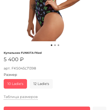
Купальник FUNKITA FKed
5 400 ₽
арт.
FKS045L71398
Размер
10 Ladie's
12 Ladie's
Таблица размеров