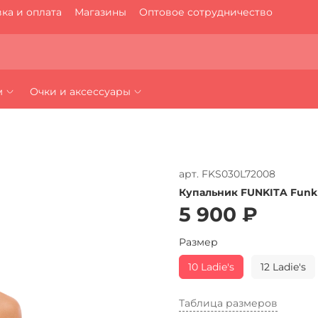
ка и оплата
Магазины
Оптовое сотрудничество
м
Очки и аксессуары
арт.
FKS030L72008
Купальник FUNKITA Funk 
5 900 ₽
Размер
10 Ladie's
12 Ladie's
Таблица размеров