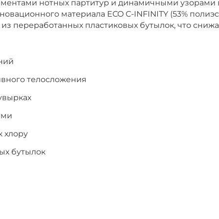
ементами нотных партитур и динамичными узорами 
новационного материала ECO C-INFINITY (53% полиэст
 из переработанных пластиковых бутылок, что сниж
ний
ивного телосложения
увырках
ами
к хлору
ых бутылок