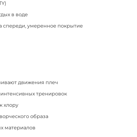
TY)
тдых в воде
ка спереди, умеренное покрытие
ичивают движения плеч
я интенсивных тренировок
к хлору
ворческого образа
ых материалов