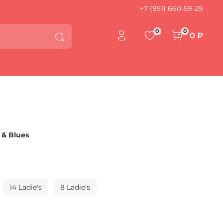
+7 (951) 660-59-29
0
0
0 ₽
& Blues
14 Ladie's
8 Ladie's