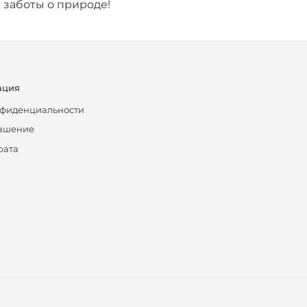
 заботы о природе!
ация
нфиденциальности
лашение
рата