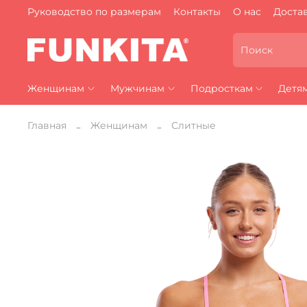
Руководство по размерам
Контакты
О нас
Достав
Женщинам
Мужчинам
Подросткам
Детя
Главная
Женщинам
Слитные