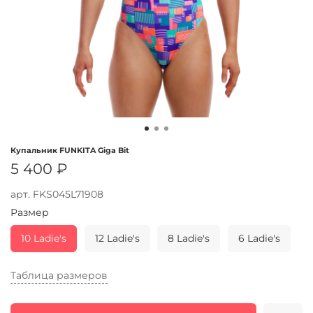
Купальник FUNKITA Giga Bit
5 400 ₽
арт.
FKS045L71908
Размер
10 Ladie's
12 Ladie's
8 Ladie's
6 Ladie's
Таблица размеров