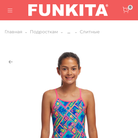
0
Главная
Подросткам
...
Слитные