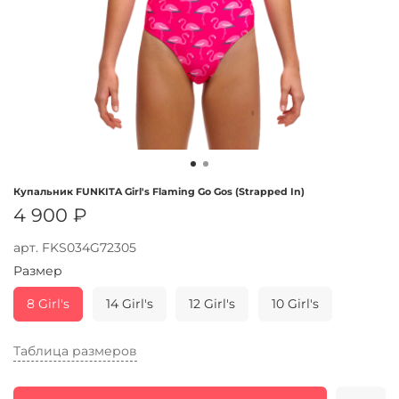
Купальник FUNKITA Girl's Flaming Go Gos (Strapped In)
4 900 ₽
арт.
FKS034G72305
Размер
8 Girl's
14 Girl's
12 Girl's
10 Girl's
Таблица размеров