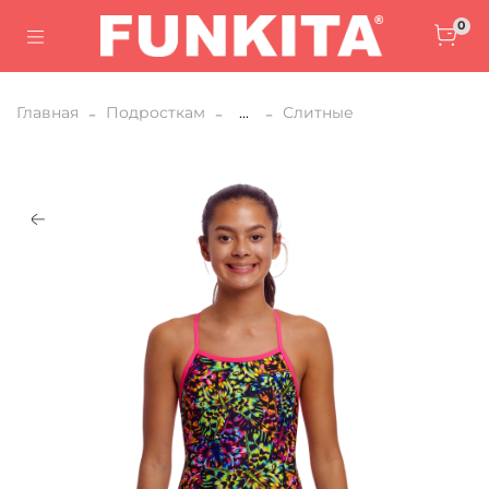
0
Главная
Подросткам
...
Слитные