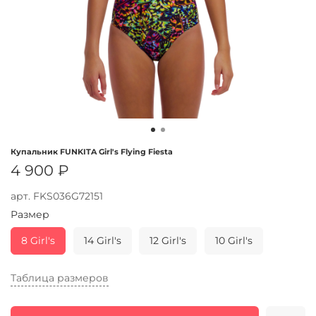
Купальник FUNKITA Girl's Flying Fiesta
4 900 ₽
арт.
FKS036G72151
Размер
8 Girl's
14 Girl's
12 Girl's
10 Girl's
Таблица размеров