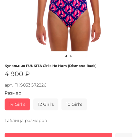
Купальник FUNKITA Girl's Ho Hum (Diamond Back)
4 900 ₽
арт.
FKS033G72226
Размер
14 Girl's
12 Girl's
10 Girl's
Таблица размеров