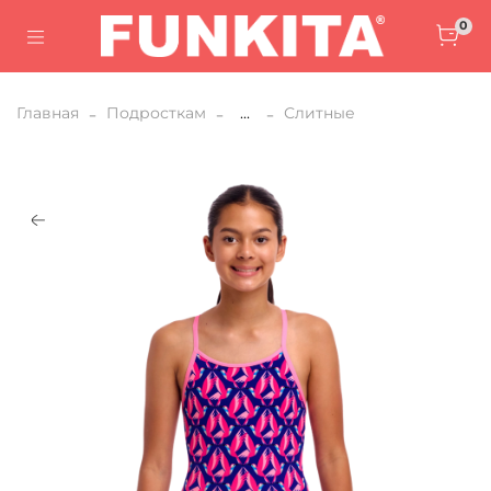
0
Главная
Подросткам
...
Слитные