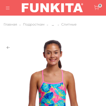
0
Главная
Подросткам
...
Слитные