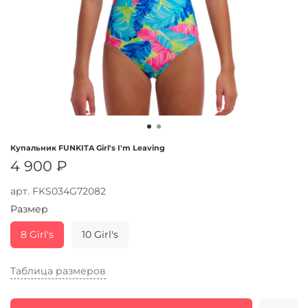
Купальник FUNKITA Girl's I'm Leaving
4 900 ₽
арт.
FKS034G72082
Размер
8 Girl's
10 Girl's
Таблица размеров