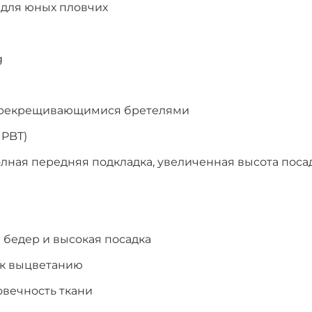
для юных пловчих
g
перекрещивающимися бретелями
 PBT)
олная передняя подкладка, увеличенная высота поса
 бедер и высокая посадка
 к выцветанию
овечность ткани