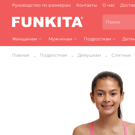
Руководство по размерам
Контакты
О нас
Достав
Женщинам
Мужчинам
Подросткам
Детя
Главная
Подросткам
Девушкам
Слитные