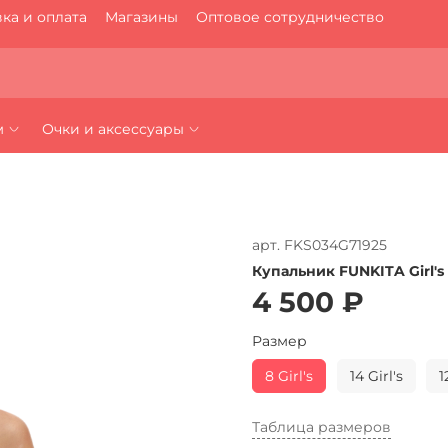
ка и оплата
Магазины
Оптовое сотрудничество
м
Очки и аксессуары
арт.
FKS034G71925
Купальник FUNKITA Girl's
4 500 ₽
Размер
8 Girl's
14 Girl's
1
Таблица размеров