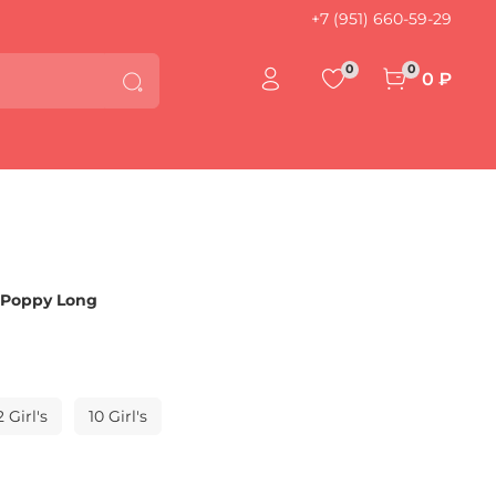
+7 (951) 660-59-29
0
0
0 ₽
 Poppy Long
2 Girl's
10 Girl's