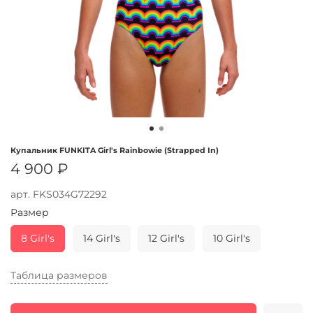
Купальник FUNKITA Girl's Rainbowie (Strapped In)
4 900 ₽
арт.
FKS034G72292
Размер
8 Girl's
14 Girl's
12 Girl's
10 Girl's
Таблица размеров