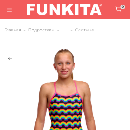
0
Главная
Подросткам
...
Слитные