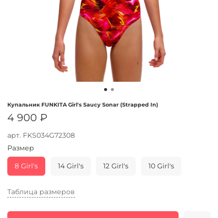
Купальник FUNKITA Girl's Saucy Sonar (Strapped In)
4 900 ₽
арт.
FKS034G72308
Размер
8 Girl's
14 Girl's
12 Girl's
10 Girl's
Таблица размеров