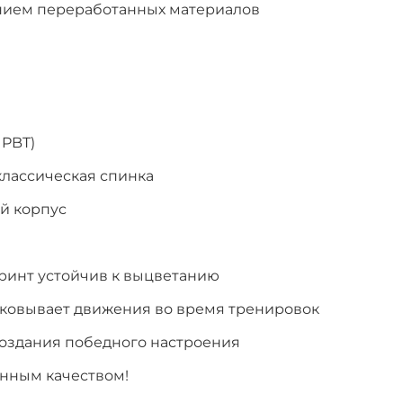
анием переработанных материалов
 PBT)
классическая спинка
й корпус
принт устойчив к выцветанию
сковывает движения во время тренировок
создания победного настроения
енным качеством!