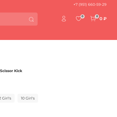
+7 (951) 660-59-29
0
0
0 ₽
Scissor Kick
2 Girl's
10 Girl's