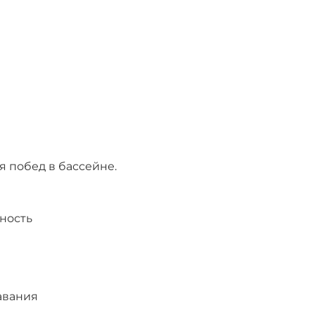
я побед в бассейне.
чность
авания