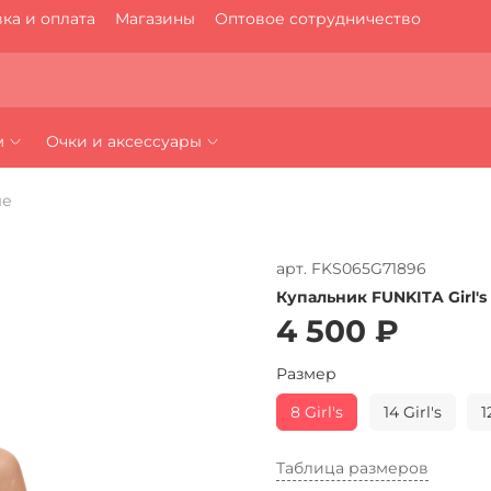
ка и оплата
Магазины
Оптовое сотрудничество
м
Очки и аксессуары
ые
арт.
FKS065G71896
Купальник FUNKITA Girl's 
4 500 ₽
Размер
8 Girl's
14 Girl's
1
Таблица размеров