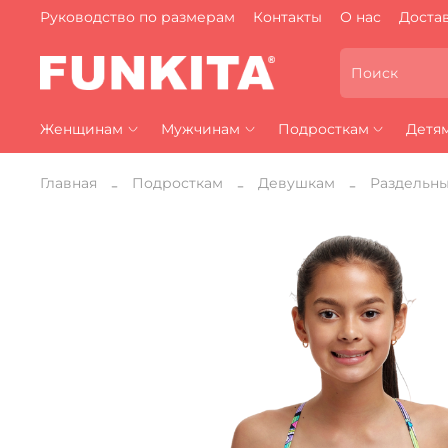
Руководство по размерам
Контакты
О нас
Достав
Женщинам
Мужчинам
Подросткам
Детя
Главная
Подросткам
Девушкам
Раздельн