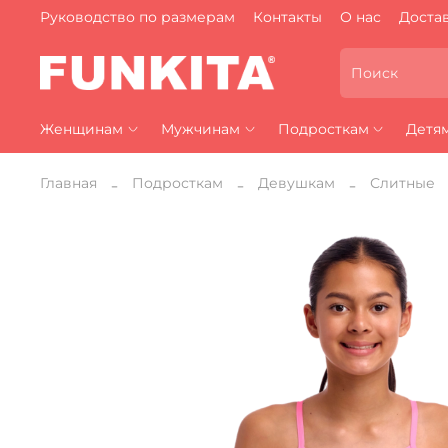
Руководство по размерам
Контакты
О нас
Достав
Женщинам
Мужчинам
Подросткам
Детя
Главная
Подросткам
Девушкам
Слитные