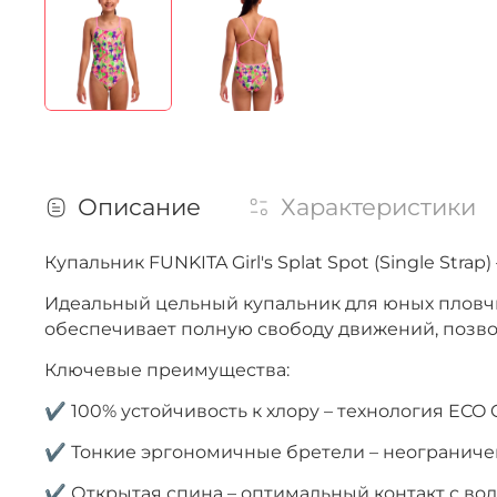
Описание
Характеристики
Купальник FUNKITA Girl's Splat Spot (Single Str
Идеальный цельный купальник для юных пловчи
обеспечивает полную свободу движений, позвол
Ключевые преимущества:
✔ 100% устойчивость к хлору – технология ECO 
✔ Тонкие эргономичные бретели – неограниче
✔ Открытая спина – оптимальный контакт с во