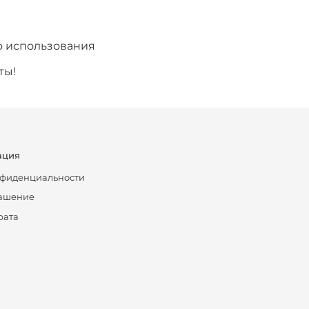
о использования
ты!
ация
нфиденциальности
лашение
рата