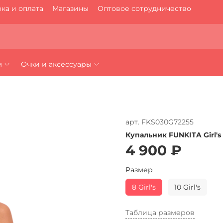
ка и оплата
Магазины
Оптовое сотрудничество
м
Очки и аксессуары
арт.
FKS030G72255
Купальник FUNKITA Girl's S
4 900 ₽
Размер
8 Girl's
10 Girl's
Таблица размеров