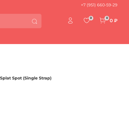
+7 (951) 660-59-29
0
0
0 ₽
plat Spot (Single Strap)