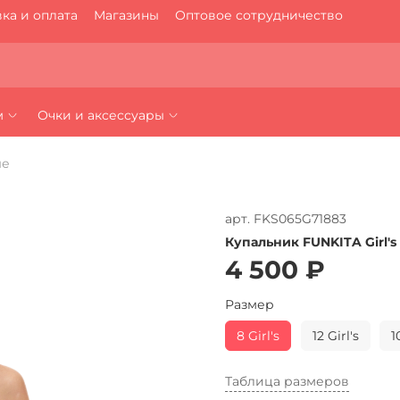
ка и оплата
Магазины
Оптовое сотрудничество
м
Очки и аксессуары
ые
арт.
FKS065G71883
Купальник FUNKITA Girl's
4 500 ₽
Размер
8 Girl's
12 Girl's
1
Таблица размеров