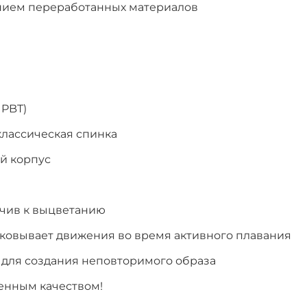
анием переработанных материалов
 PBT)
классическая спинка
й корпус
йчив к выцветанию
ковывает движения во время активного плавания
 для создания неповторимого образа
денным качеством!