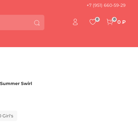
+7 (951) 660-59-29
0
0
0 ₽
 Summer Swirl
0 Girl's