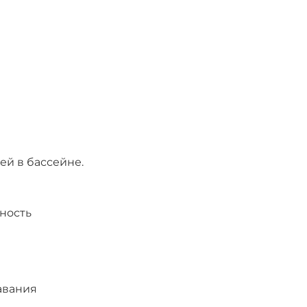
ей в бассейне.
чность
авания