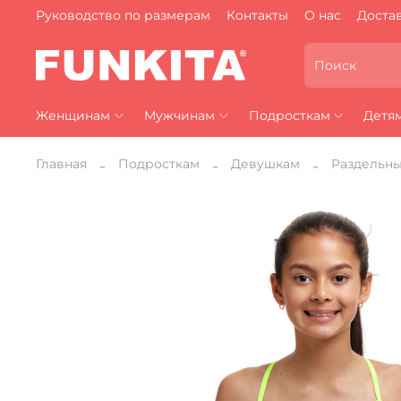
Руководство по размерам
Контакты
О нас
Достав
Женщинам
Мужчинам
Подросткам
Детя
Главная
Подросткам
Девушкам
Раздельн