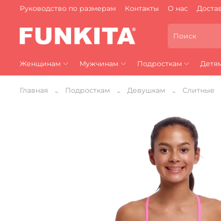
Руководство по размерам
Контакты
О нас
Достав
Женщинам
Мужчинам
Подросткам
Детя
Главная
Подросткам
Девушкам
Слитные