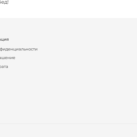
бед!
ация
нфиденциальности
лашение
рата