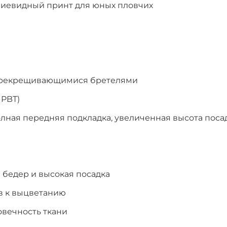
ниевидный принт для юных пловчих
перекрещивающимися бретелями
 PBT)
олная передняя подкладка, увеличенная высота поса
 бедер и высокая посадка
ив к выцветанию
овечность ткани