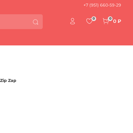
+7 (951) 660-59-29
0
0
0 ₽
 Zip Zap