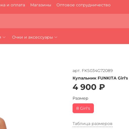
ка и оплата
Магазины
Оптовое сотрудничество
м
Очки и аксессуары
арт.
FKS034G72089
Купальник FUNKITA Girl's
4 900 ₽
Размер
8 Girl's
Таблица размеров