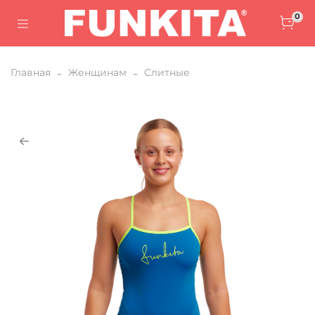
0
Главная
Женщинам
Слитные