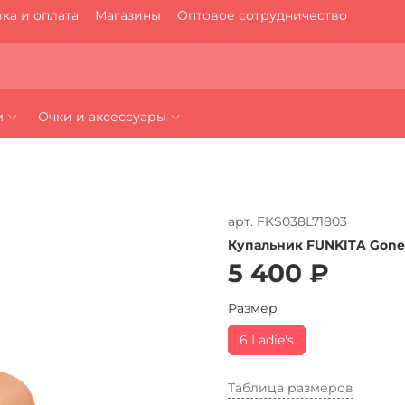
ка и оплата
Магазины
Оптовое сотрудничество
м
Очки и аксессуары
арт.
FKS038L71803
Купальник FUNKITA Gone
5 400 ₽
Размер
6 Ladie's
Таблица размеров