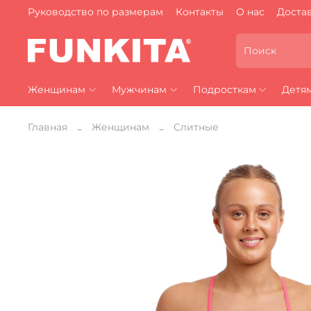
Руководство по размерам
Контакты
О нас
Достав
Женщинам
Мужчинам
Подросткам
Детя
Главная
Женщинам
Слитные