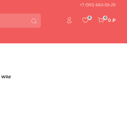
+7 (951) 660-59-29
0
0
0 ₽
 Wild