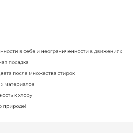
енности в себе и неограниченности в движениях
ная посадка
цвета после множества стирок
ых материалов
ость к хлору
о природе!