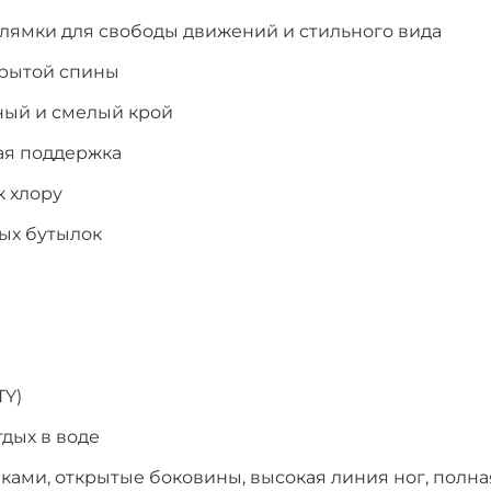
лямки для свободы движений и стильного вида
крытой спины
нный и смелый крой
ая поддержка
к хлору
ых бутылок
TY)
тдых в воде
ами, открытые боковины, высокая линия ног, полна