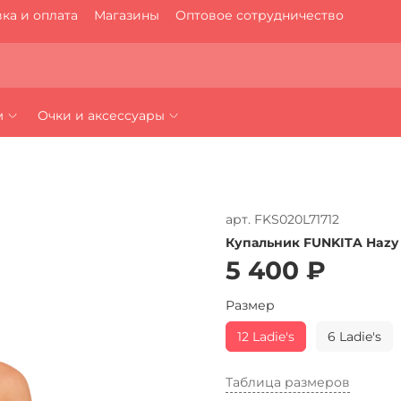
ка и оплата
Магазины
Оптовое сотрудничество
м
Очки и аксессуары
арт.
FKS020L71712
Купальник FUNKITA Hazy
5 400 ₽
Размер
12 Ladie's
6 Ladie's
Таблица размеров