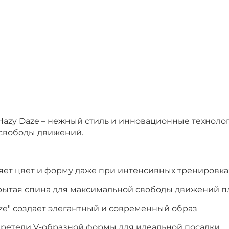
ce Hazy Daze – нежный стиль и инновационные технол
 свободы движений.
раняет цвет и форму даже при интенсивных тренировка
крытая спина для максимальной свободы движений п
e" создает элегантный и современный образ
ретели V-образной формы для идеальной посадки