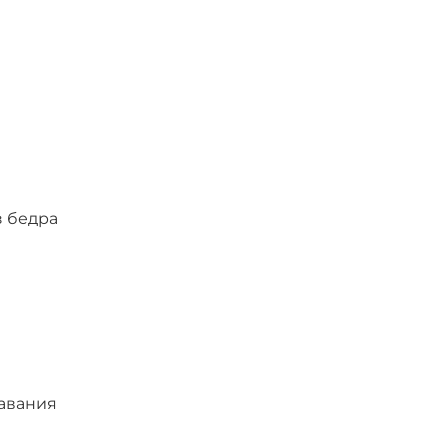
з бедра
а
авания