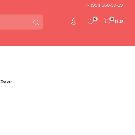
+7 (951) 660-59-29
0
0
0 ₽
 Daze