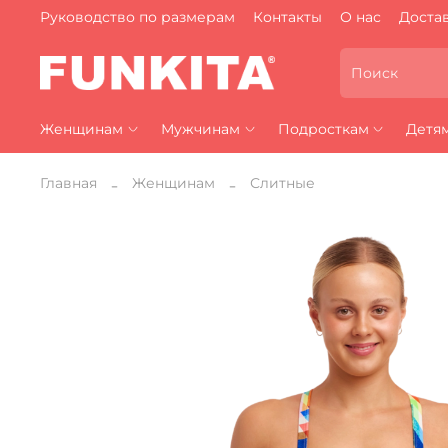
Руководство по размерам
Контакты
О нас
Достав
Женщинам
Мужчинам
Подросткам
Детя
Главная
Женщинам
Слитные