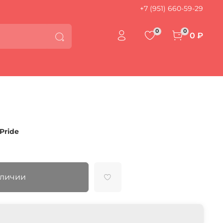
+7 (951) 660-59-29
0
0
0 ₽
Pride
аличии