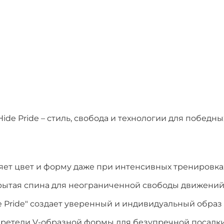
Hide Pride – стиль, свобода и технологии для победн
раняет цвет и форму даже при интенсивных тренировка
крытая спина для неограниченной свободы движений
 Pride" создает уверенный и индивидуальный образ
ретели V-образной формы для безупречной посадк