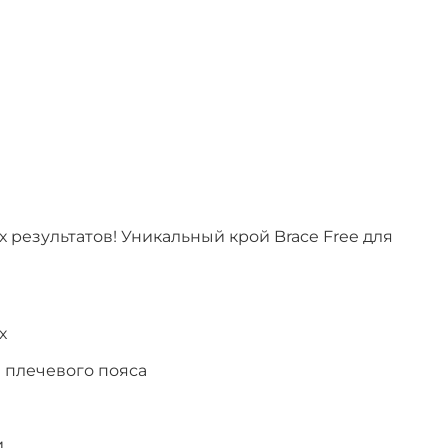
ых результатов! Уникальный крой Brace Free для
х
 плечевого пояса
и