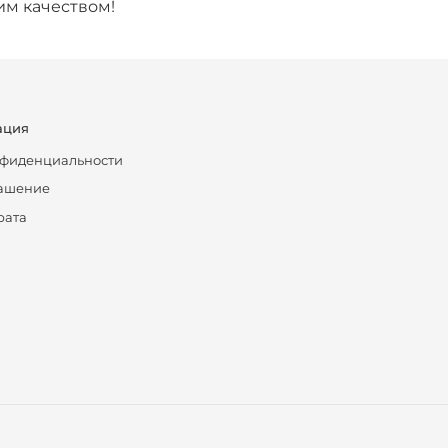
им качеством!
ация
нфиденциальности
лашение
рата