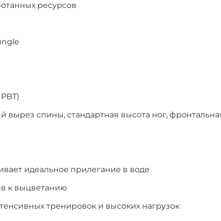
ботанных ресурсов
ungle
 PBT)
 вырез спины, стандартная высота ног, фронтальна
ивает идеальное прилегание в воде
ив к выцветанию
тенсивных тренировок и высоких нагрузок