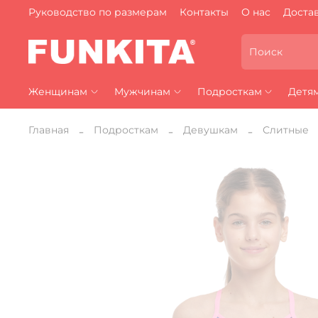
Руководство по размерам
Контакты
О нас
Достав
Женщинам
Мужчинам
Подросткам
Детя
Главная
Подросткам
Девушкам
Слитные