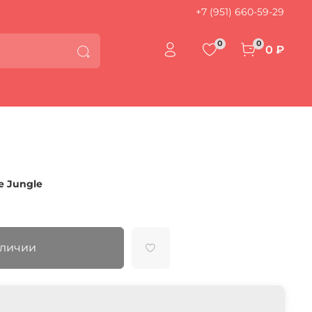
+7 (951) 660-59-29
0
0
0 ₽
e Jungle
аличии