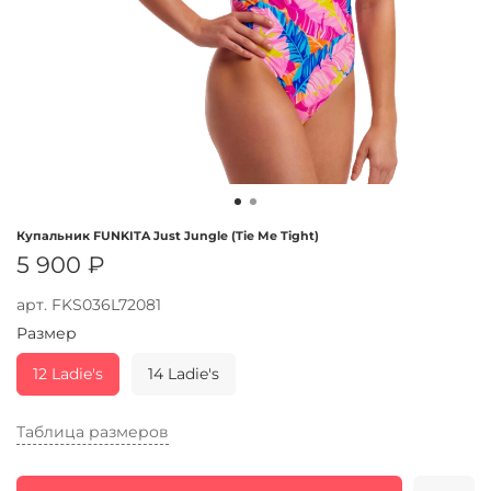
Купальник FUNKITA Just Jungle (Tie Me Tight)
5 900 ₽
арт.
FKS036L72081
Размер
12 Ladie's
14 Ladie's
Таблица размеров