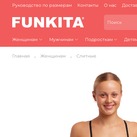
Руководство по размерам
Контакты
О нас
Достав
Женщинам
Мужчинам
Подросткам
Детя
Главная
Женщинам
Слитные