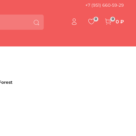
+7 (951) 660-59-29
0
0
0 ₽
Forest