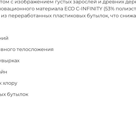
ом с изображением густых зарослей и древних дер
овационного материала ECO C-INFINITY (53% полиэсте
 из переработанных пластиковых бутылок, что сниж
ний
ивного телосложения
увырках
айн
к хлору
ых бутылок