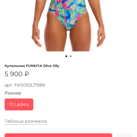
Купальник FUNKITA Olive Oily
5 900 ₽
арт.
FKS030L71989
Размер
12 Ladie's
Таблица размеров