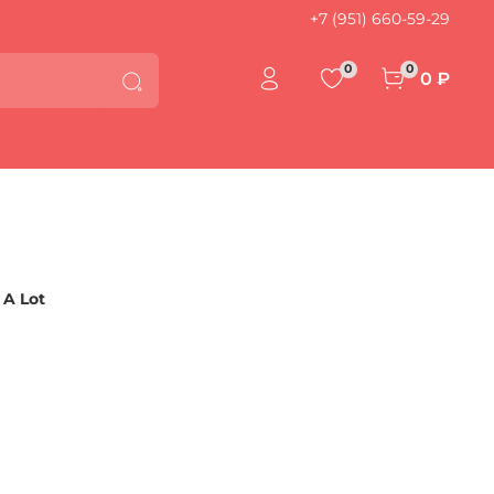
+7 (951) 660-59-29
0
0
0 ₽
A Lot