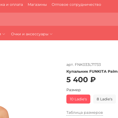
ка и оплата
Магазины
Оптовое сотрудничество
м
Очки и аксессуары
арт.
FNK033L71733
Купальник FUNKITA Palm 
5 400 ₽
Размер
10 Ladie's
8 Ladie's
Таблица размеров