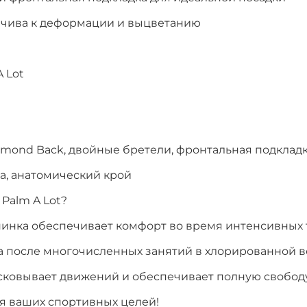
йчива к деформации и выцветанию
A Lot
)
iamond Back, двойные бретели, фронтальная подклад
а, анатомический крой
 Palm A Lot?
пинка обеспечивает комфорт во время интенсивных
ва после многочисленных занятий в хлорированной 
 сковывает движений и обеспечивает полную свобод
ия ваших спортивных целей!