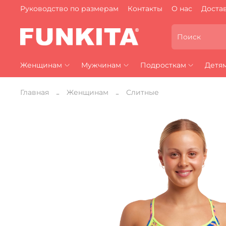
Руководство по размерам
Контакты
О нас
Достав
Женщинам
Мужчинам
Подросткам
Детя
Главная
Женщинам
Слитные