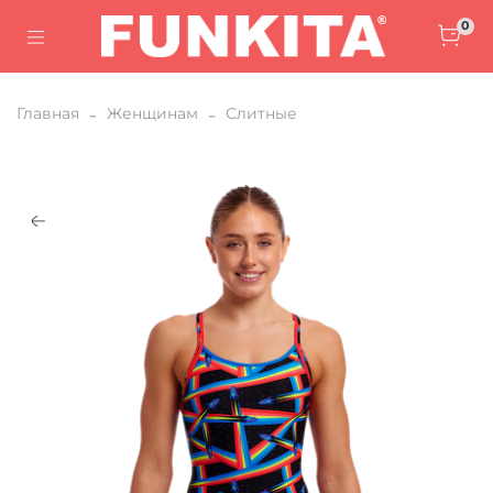
0
Главная
Женщинам
Слитные