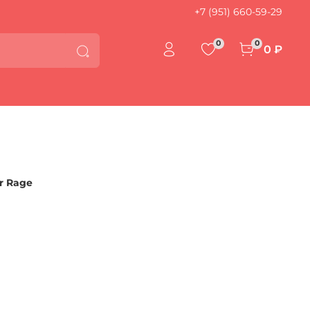
+7 (951) 660-59-29
0
0
0 ₽
r Rage