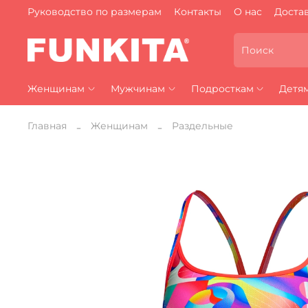
Руководство по размерам
Контакты
О нас
Достав
Женщинам
Мужчинам
Подросткам
Детя
Главная
Женщинам
Раздельные