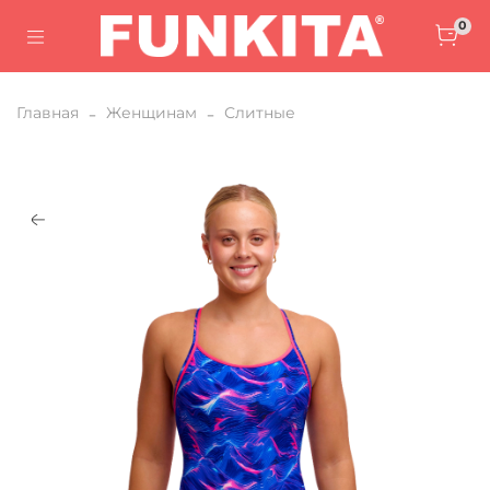
0
Главная
Женщинам
Слитные