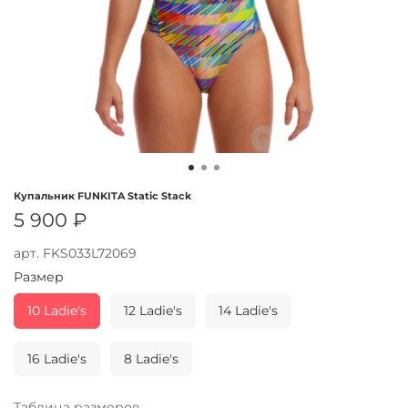
Купальник FUNKITA Static Stack
5 900 ₽
арт.
FKS033L72069
Размер
10 Ladie's
12 Ladie's
14 Ladie's
16 Ladie's
8 Ladie's
Таблица размеров