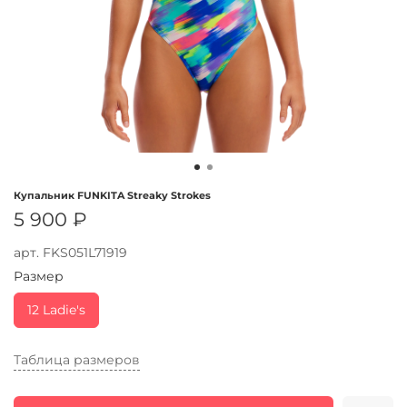
Купальник FUNKITA Streaky Strokes
5 900 ₽
арт.
FKS051L71919
Размер
12 Ladie's
Таблица размеров