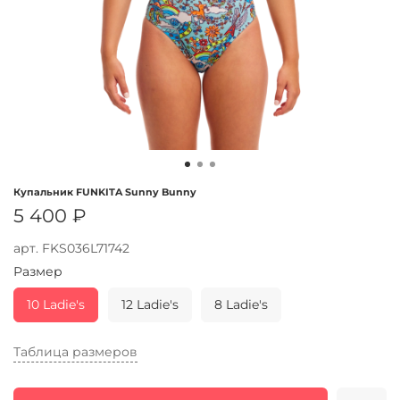
Купальник FUNKITA Sunny Bunny
5 400 ₽
арт.
FKS036L71742
Размер
10 Ladie's
12 Ladie's
8 Ladie's
Таблица размеров