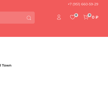
+7 (951) 660-59-29
0
0
0 ₽
l Town