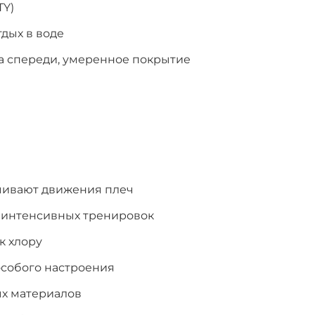
TY)
тдых в воде
ка спереди, умеренное покрытие
ичивают движения плеч
я интенсивных тренировок
к хлору
собого настроения
ых материалов