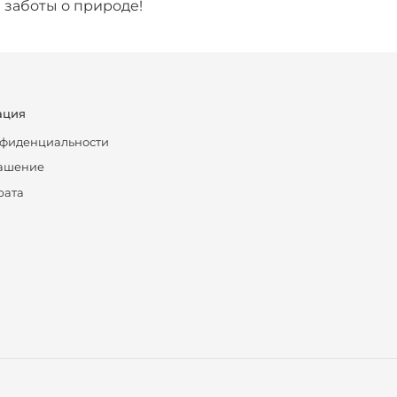
 заботы о природе!
ация
нфиденциальности
лашение
рата