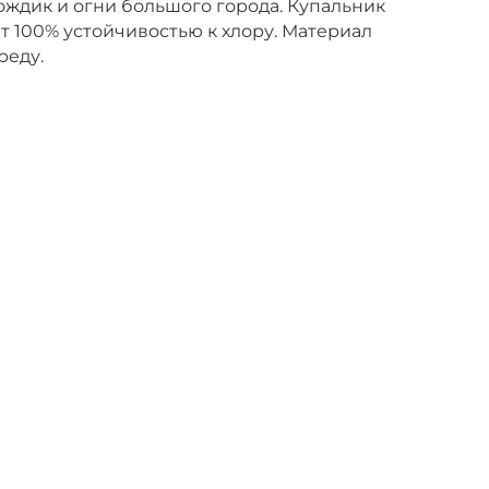
дик и огни большого города. Купальник
т 100% устойчивостью к хлору. Материал
реду.