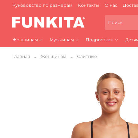
Руководство по размерам
Контакты
О нас
Достав
Женщинам
Мужчинам
Подросткам
Детя
Главная
Женщинам
Слитные