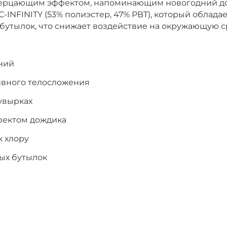
ерцающим эффектом, напоминающим новогодний дож
INFINITY (53% полиэстер, 47% PBT), который обладае
бутылок, что снижает воздействие на окружающую с
ний
ивного телосложения
увырках
фектом дождика
к хлору
ых бутылок