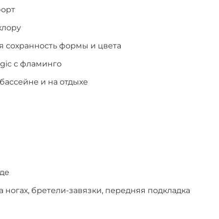
форт
хлору
я сохранность формы и цвета
gic с фламинго
бассейне и на отдыхе
оде
 ногах, бретели-завязки, передняя подкладка