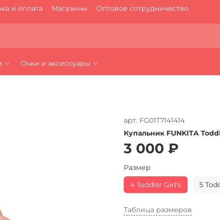
ка и оплата
Магазины
Оптовое сотрудничество
м
Очки и аксессуары
арт.
FG01T7141414
Купальник FUNKITA Toddle
3 000 ₽
Размер
4 Toddler Girl's
5 Todd
Таблица размеров