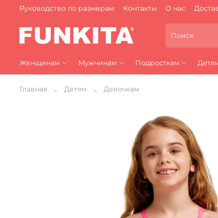
Руководство по размерам
Контакты
О нас
Достав
Женщинам
Мужчинам
Подросткам
Детя
Главная
Детям
Девочкам