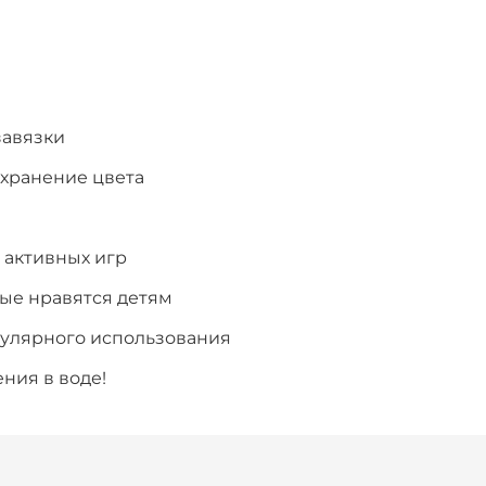
завязки
охранение цвета
 активных игр
рые нравятся детям
егулярного использования
ния в воде!