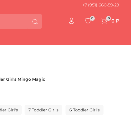
+7 (951) 660-59-29
0
0
0 ₽
r Girl's Mingo Magic
ler Girl's
7 Toddler Girl's
6 Toddler Girl's