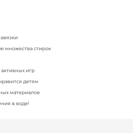
завязки
ле множества стирок
 активных игр
нравится детям
нных материалов
ния в воде!