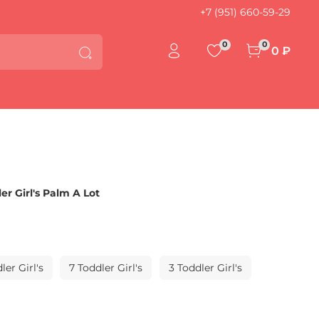
+7 (951) 660-59-29
0
0
0 ₽
 Girl's Palm A Lot
ler Girl's
7 Toddler Girl's
3 Toddler Girl's