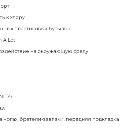
форт
ть к хлору
анных пластиковых бутылок
 A Lot
оздействие на окружающую среду
NITY)
оде
 ногах, бретели-завязки, передняя подкладка