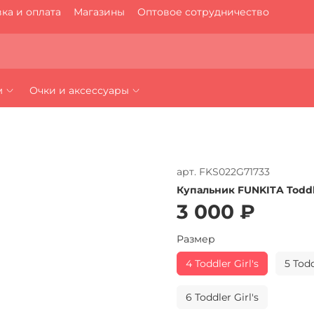
ка и оплата
Магазины
Оптовое сотрудничество
м
Очки и аксессуары
арт.
FKS022G71733
Купальник FUNKITA Toddler
3 000 ₽
Размер
4 Toddler Girl's
5 Todd
6 Toddler Girl's