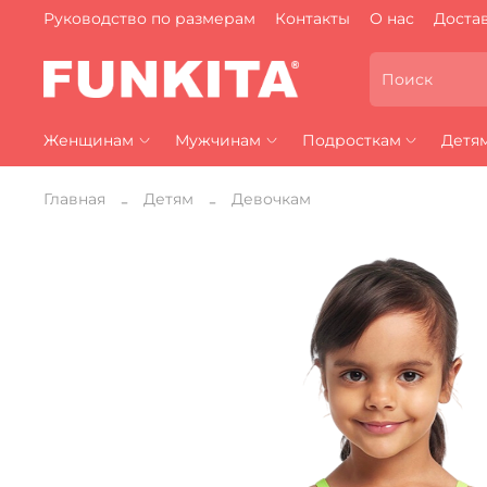
Руководство по размерам
Контакты
О нас
Достав
Женщинам
Мужчинам
Подросткам
Детя
Главная
Детям
Девочкам