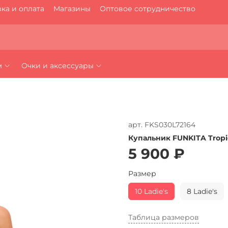
ка и оплата
Магазины
Оптовое сотрудничество
м
Очки и аксессуары
арт.
FKS030L72164
Купальник FUNKITA Tropic
5 900 ₽
Размер
10 Ladie's
8 Ladie's
Таблица размеров