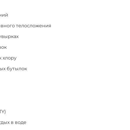
ний
ивного телосложения
увырках
вок
к хлору
ых бутылок
TY)
тдых в воде