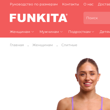
Руководство по размерам
Контакты
О нас
Достав
Женщинам
Мужчинам
Подросткам
Детя
Главная
Женщинам
Слитные