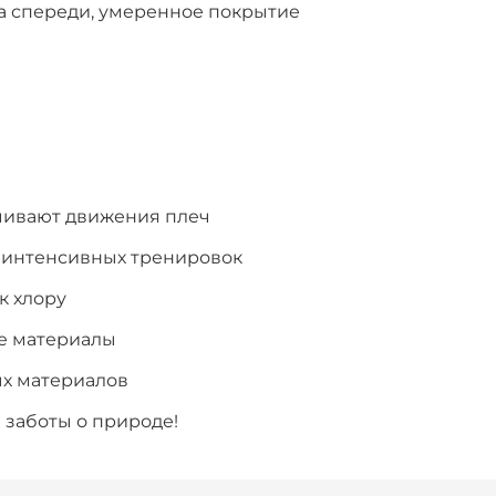
ка спереди, умеренное покрытие
ичивают движения плеч
я интенсивных тренировок
к хлору
е материалы
ых материалов
 заботы о природе!