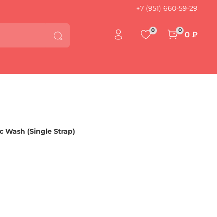
+7 (951) 660-59-29
0
0
0 ₽
 Wash (Single Strap)