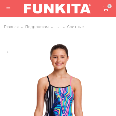
0
Главная
Подросткам
...
Слитные