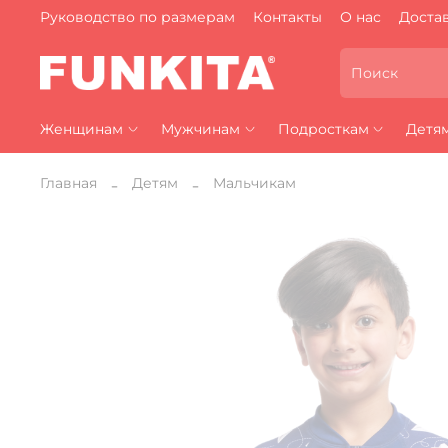
Руководство по размерам
Контакты
О нас
Достав
Женщинам
Мужчинам
Подросткам
Детя
Главная
Детям
Мальчикам