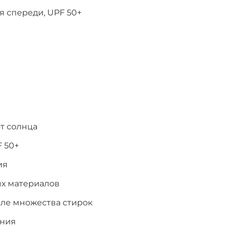
я спереди, UPF 50+
т солнца
 50+
ия
ых материалов
сле множества стирок
ения