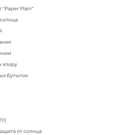
Paper Plain"
 солнца
й
ания
ении
к хлору
ых бутылок
TY)
защита от солнца