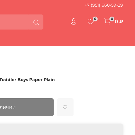
+7 (951) 660-59-29
0
0
0 ₽
oddler Boys Paper Plain
аличии