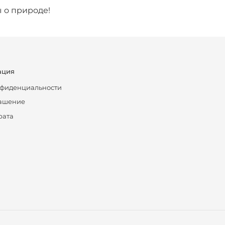
 о природе!
ация
нфиденциальности
лашение
рата