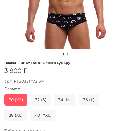
Плавки FUNKY TRUNKS Men's Eye Spy
3 900 ₽
арт.
FTS035M721574
Размер
30 (XS)
32 (S)
34 (M)
36 (L)
38 (XL)
40 (XXL)
Таблица размеров