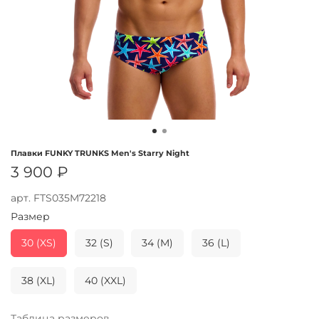
Плавки FUNKY TRUNKS Men's Starry Night
3 900 ₽
арт.
FTS035M72218
Размер
30 (XS)
32 (S)
34 (M)
36 (L)
38 (XL)
40 (XXL)
Таблица размеров