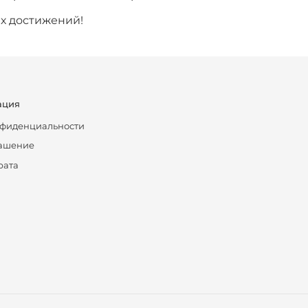
их достижений!
ация
нфиденциальности
лашение
рата