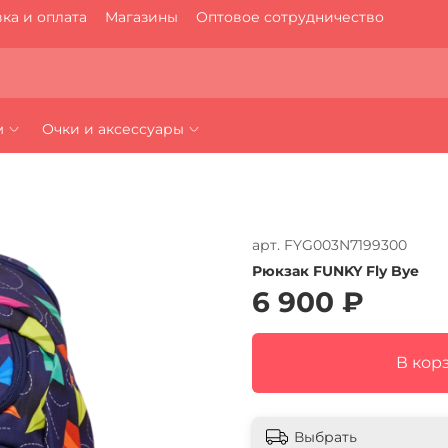
ка и оплата
Магазины
Оптовое сотрудничество
м
Очки и аксессуары
арт.
FYG003N7199300
Рюкзак FUNKY Fly Bye
6 900 ₽
В кор
Выбрать