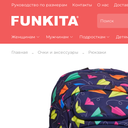
Руководство по размерам
Контакты
О нас
Достав
Женщинам
Мужчинам
Подросткам
Детя
Главная
Очки и аксессуары
Рюкзаки