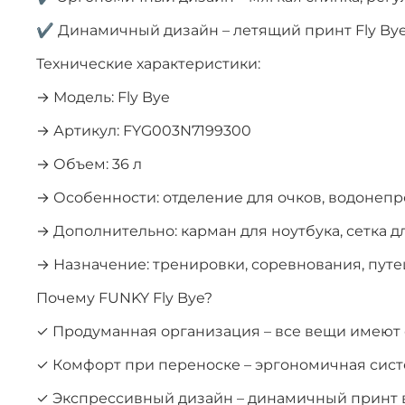
✔ Динамичный дизайн – летящий принт Fly By
Технические характеристики:
→ Модель: Fly Bye
→ Артикул: FYG003N7199300
→ Объем: 36 л
→ Особенности: отделение для очков, водонеп
→ Дополнительно: карман для ноутбука, сетка д
→ Назначение: тренировки, соревнования, пут
Почему FUNKY Fly Bye?
✓ Продуманная организация – все вещи имеют 
✓ Комфорт при переноске – эргономичная сис
✓ Экспрессивный дизайн – динамичный принт 