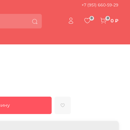
+7 (951) 660-59-29
0
0
0 ₽
зину