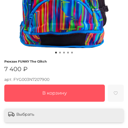
Рюкзак FUNKY The Glitch
7 400 ₽
арт.
FYG003N7207900
В корзину
Выбрать