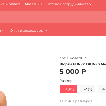
ка и оплата
Магазины
Оптовое сотрудничество
м
Очки и аксессуары
арт.
FT45M71825
Шорты FUNKY TRUNKS Men
5 000 ₽
Размер
30 (XS)
32 (S)
34 
Таблица размеров