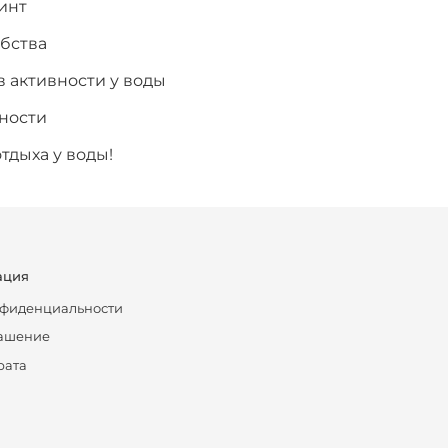
инт
бства
в активности у воды
чности
тдыха у воды!
ация
нфиденциальности
лашение
рата