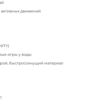
ii
я активных движений
NITY)
ные игры у воды
крой, быстросохнущий материал
?