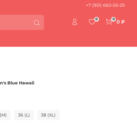
+7 (951) 660-59-29
0
0
0 ₽
's Blue Hawaii
(M)
36 (L)
38 (XL)