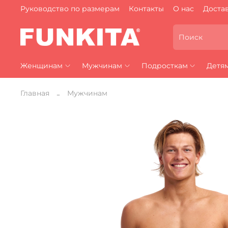
Руководство по размерам
Контакты
О нас
Достав
Женщинам
Мужчинам
Подросткам
Детя
Главная
Мужчинам