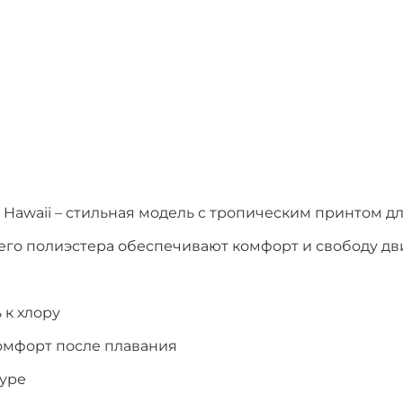
awaii – стильная модель с тропическим принтом для
о полиэстера обеспечивают комфорт и свободу дви
 к хлору
омфорт после плавания
гуре